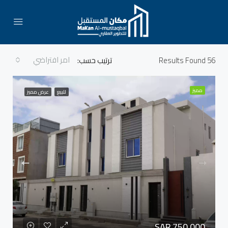
امر افتراضي
56
Results Found
ترتيب حسب:
مميز
للبيع
عرض مميز
SAR 750,000