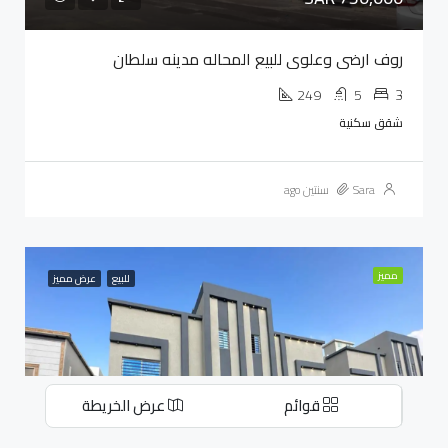
روف ارضي وعلوي للبيع المحاله مدينه سلطان
249
5
3
شقق سكنية
Sara
سنتين ago
مميز
للبيع
عرض مميز
قوائم
عرض الخريطة