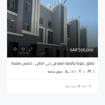
SAR 500,000
شقق علوية وأرضية للبيع في حي الراقي ، خميس مشيط
230
4
3
شقق سكنية
Sara
سنتين ago