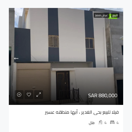
للبيع
عرض مميز
مميز
SAR 880,000
فيلا للبيع بحي الغدير ، أبها منطقه عسير
4
4
فلل