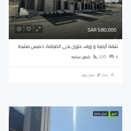
SAR 580,000
شقة أرضية و روف علوي بحي الضيافة، خميس مشيط
220
9
شقق سكنية
Sara
سنتين ago
للبيع
عرض مميز
مميز