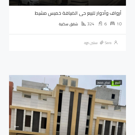
أرواف وأدوار للبيع حي الضيافة خميس مشيط
324
6
10
شقق سكنية
Sara
سنتين ago
للبيع
عرض مميز
مميز