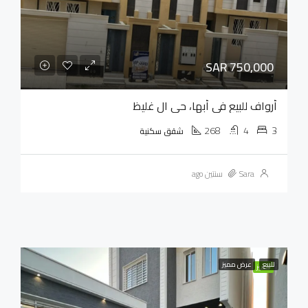
SAR 750,000
أرواف للبيع في أبها، حي ال غليظ
268
4
3
شقق سكنية
Sara
سنتين ago
للبيع
عرض مميز
مميز