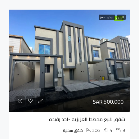
للبيع
عرض مميز
مميز
SAR 500,000
شقق للبيع مخطط العزيزيه -احد رفيده
206
4
3
شقق سكنية