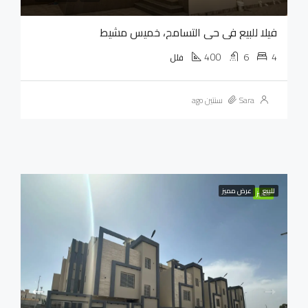
فيلا للبيع في حي التسامح، خميس مشيط
400
6
4
فلل
Sara
سنتين ago
للبيع
عرض مميز
مميز