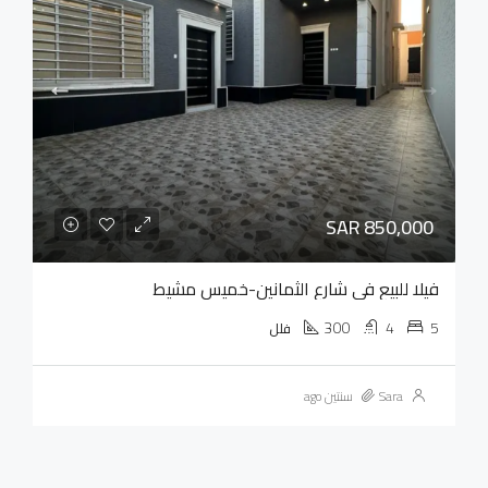
SAR 850,000
فيلا للبيع في شارع الثمانين-خميس مشيط
300
4
5
فلل
Sara
سنتين ago