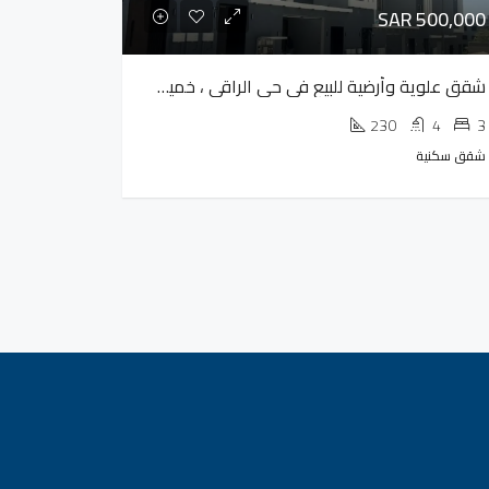
SAR 500,000
شقق علوية وأرضية للبيع في حي الراقي ، خميس مشيط
230
4
3
شقق سكنية