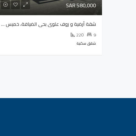
SAR 580,000
شقة أرضية و روف علوي بحي الضيافة، خميس مشيط
220
9
شقق سكنية