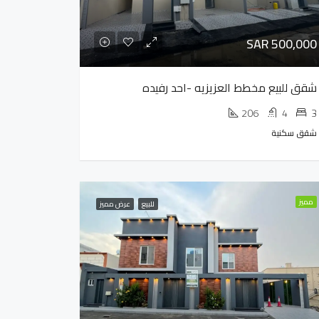
SAR 500,000
شقق للبيع مخطط العزيزيه -احد رفيده
206
4
3
شقق سكنية
مميز
للبيع
عرض مميز