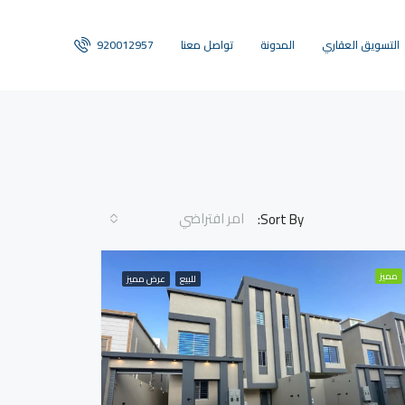
التسويق العقاري
المدونة
تواصل معنا
920012957
امر افتراضي
Sort By:
مميز
للبيع
عرض مميز