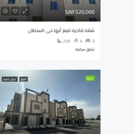
SAR 520,000
شقه فاخره للبيع أبها حى السلطان
226
4
3
شقق سكنية
مميز
للبيع
عرض مميز