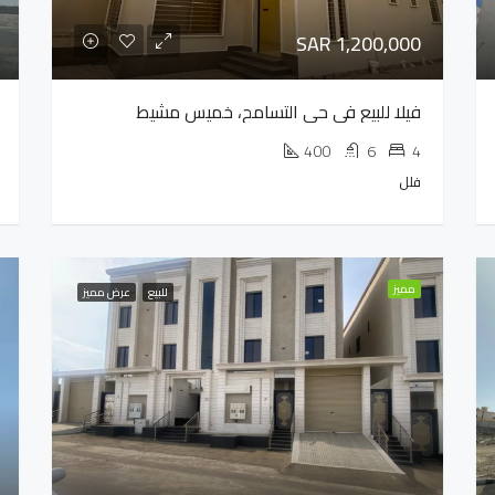
SAR 1,200,000
فيلا للبيع في حي التسامح، خميس مشيط
400
6
4
فلل
مميز
للبيع
عرض مميز