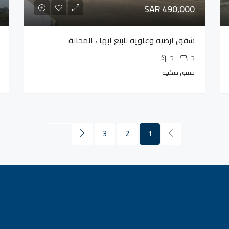
SAR 490,000
شقق ارضيه وعلويه للبيع ابها ، المحالة
3
3
شقق سكنية
3
2
1