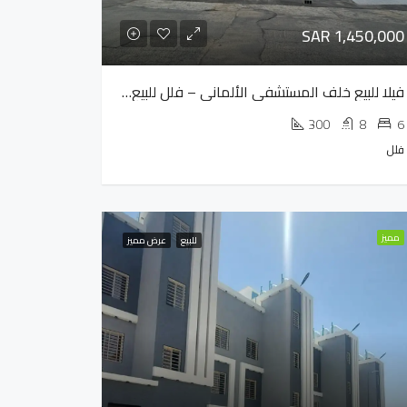
SAR 1,450,000
فيلا للبيع خلف المستشفى الألماني – فلل للبيع خميس مشيط
300
8
6
فلل
مميز
للبيع
عرض مميز