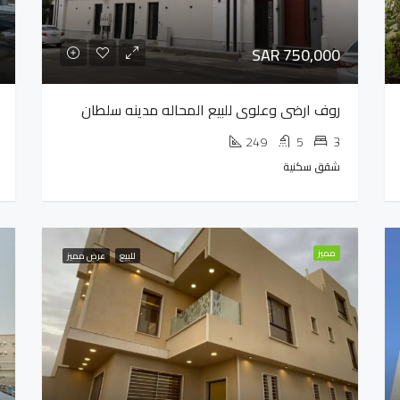
SAR 750,000
روف ارضي وعلوي للبيع المحاله مدينه سلطان
249
5
3
شقق سكنية
مميز
للبيع
عرض مميز