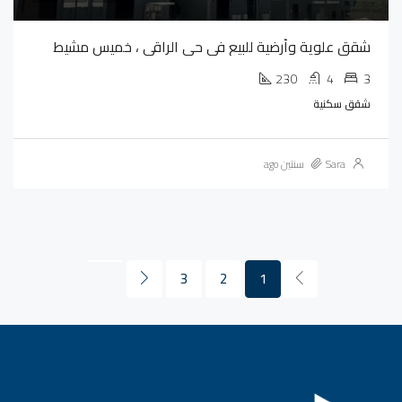
شقق علوية وأرضية للبيع في حي الراقي ، خميس مشيط
230
4
3
شقق سكنية
Sara
سنتين ago
3
2
1