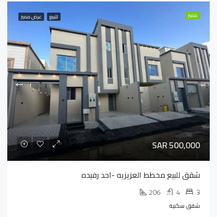
مميز
للبيع
عرض مميز
SAR 500,000
شقق للبيع مخطط العزيزيه -احد رفيده
206
4
3
شقق سكنية