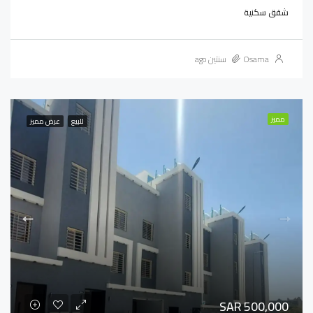
شقق سكنية
Osama
سنتين ago
مميز
للبيع
عرض مميز
SAR 500,000