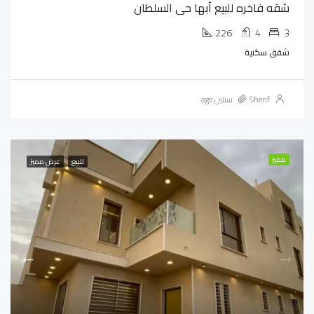
شقه فاخره للبيع أبها حى السلطان
226
4
3
شقق سكنية
Sherif
سنتين ago
مميز
للبيع
عرض مميز