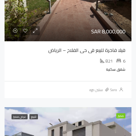
SAR 8,000,000
فيلا فاخرة للبيع في حي الفلاح – الرياض
821
6
شقق سكنية
Sara
سنتين ago
مميز
للبيع
عرض مميز