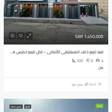
SAR 1,450,000
فيلا للبيع خلف المستشفى الألماني – فلل للبيع خميس مشيط
300
8
6
فلل
Sherif
سنتين ago
مميز
للبيع
عرض مميز