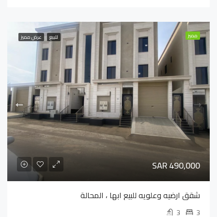
مميز
للبيع
عرض مميز
SAR 490,000
شقق ارضيه وعلويه للبيع ابها ، المحالة
3
3