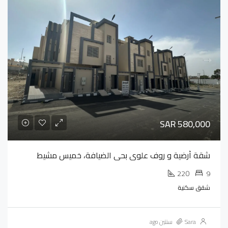
SAR 580,000
شقة أرضية و روف علوي بحي الضيافة، خميس مشيط
220
9
شقق سكنية
Sara
سنتين ago