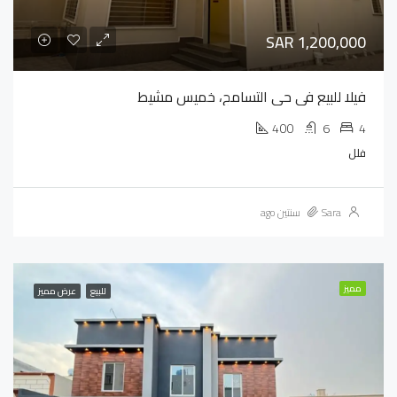
SAR 1,200,000
فيلا للبيع في حي التسامح، خميس مشيط
400
6
4
فلل
Sara
سنتين ago
مميز
للبيع
عرض مميز