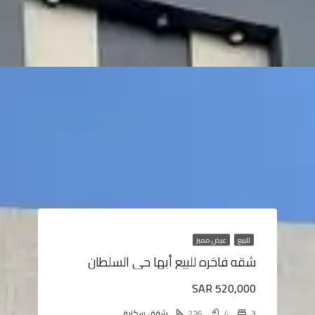
للبيع
عرض مميز
شقه فاخره للبيع أبها حى السلطان
SAR 520,000
3
4
226
شقق سكنية