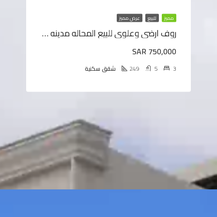
مميز
للبيع
عرض مميز
روف ارضي وعلوي للبيع المحاله مدينه سلطان
SAR 750,000
3
5
249
شقق سكنية