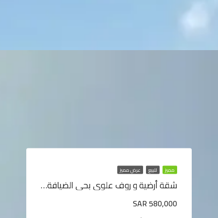
مميز
للبيع
عرض مميز
شقة أرضية و روف علوي بحي الضيافة، خميس مشيط
SAR 580,000