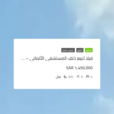
مميز
للبيع
عرض مميز
فيلا للبيع خلف المستشفى الألماني – فلل للبيع خميس مشيط
SAR 1,450,000
6
8
300
فلل