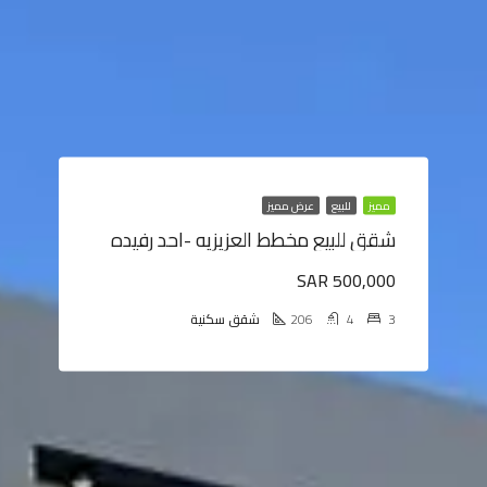
مميز
للبيع
عرض مميز
شقق للبيع مخطط العزيزيه -احد رفيده
SAR 500,000
3
4
206
شقق سكنية