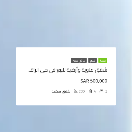
مميز
للبيع
عرض مميز
شقق علوية وأرضية للبيع في حي الراقي ، خميس مشيط
SAR 500,000
3
4
230
شقق سكنية