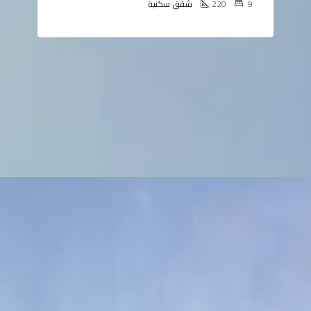
9
220
شقق سكنية