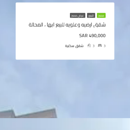
مميز
للبيع
عرض مميز
شقق ارضيه وعلويه للبيع ابها ، المحالة
SAR 490,000
3
3
شقق سكنية