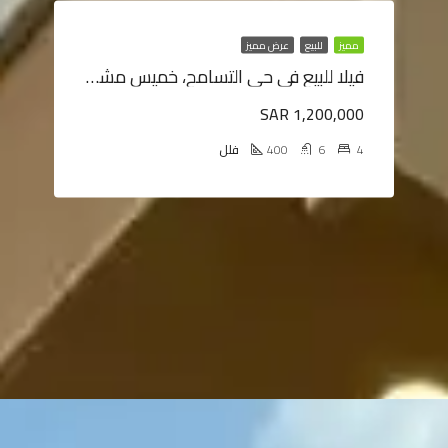
مميز
للبيع
عرض مميز
فيلا للبيع في حي التسامح، خميس مشيط
SAR 1,200,000
4
6
400
فلل