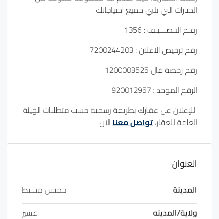
الخيارات التي تلبي جميع احتياجاتك
رقـم التـصـنـيـف : 1356
رقم ترخيص الاعلان : 7200244203
رقم رخصة فال 1200003525
الرقم الموحد : 920012957
للإعلان عن عقارك بطريقة رسمية حسب متطلبات الهيئة
العامة للعقار،
تواصل معنا
الان
العنوان
المدينة
خميس مشيط
ولاية/المدينه
عسير