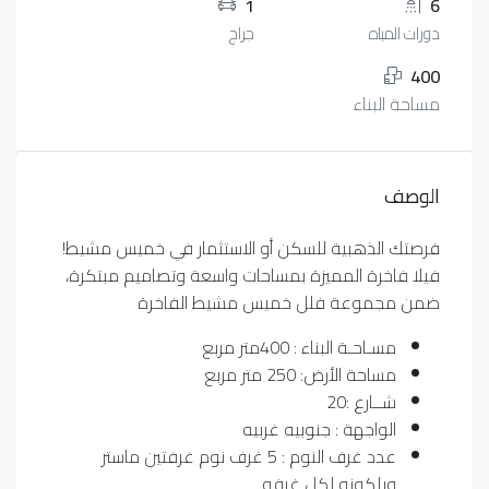
1
6
دورات المياه
جراج
400
مساحة البناء
الوصف
فرصتك الذهبية للسكن أو الاستثمار في خميس مشيط!
فيلا فاخرة المميزة بمساحات واسعة وتصاميم مبتكرة،
ضمن مجموعة فلل خميس مشيط الفاخرة
مسـاحـة البناء : 400متر مربع
مساحة الأرض: 250 متر مربع
شــارع :20
الواجهة : جنوبيه غربيه
عدد غرف النوم : 5 غرف نوم غرفتين ماستر
وبلكونه لكل غرفه