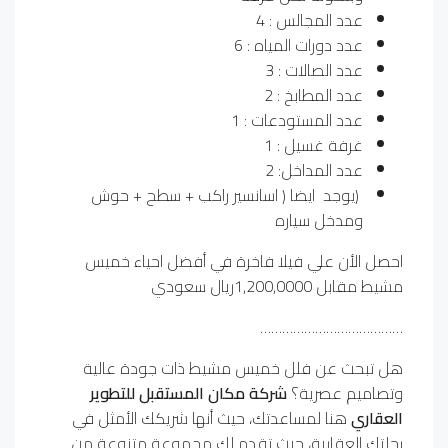
عدد المجالس : 4
عدد دورات المياه : 6
عدد الصالات : 3
عدد المطابخ : 2
عدد المستودعات : 1
غرفة غسيل : 1
عدد المداخل: 2
(يوجد ايضا ( اسانسير راكب + سطح + حوش
ومدخل سياره
احصل الأن علي فيلا فاخرة في أفضل احياء خميس
مشيط مقابل 1,200,0000ريال سعودي
…………………………………
هل تبحث عن فلل خميس مشيط ذات جودة عالية
وتصاميم عصرية؟
شركة مكان المستقبل
للتطوير
العقاري
هنا لمساعدتك، حيث أنها شريكك الأمثل في
رحلتك العقارية، حيث تقدم لك مجموعة متنوعة من