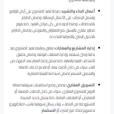
أعمال البناء والتشييد:
مرحلة تنفيذ المشروع على أرض الواقع،
وتشمل الإشراف على الأعمال الإنشائية، وضمان الالتزام
بالمخططات، وضبط الجودة في كل مراحل التنفيذ. كما يقوم
مطور عقاري بالتنسيق مع المقاولين والموردين، وضمان الالتزام
بالجدول الزمني والميزانية المحددة.
إدارة المشاريع والعقارات:
تتعلق بمتابعة تنفيذ المشروع منذ
بدايته وحتى تسليمه، وإدارة العمليات اليومية، وضمان تحقيق
الأهداف الفنية والمالية. كما تشمل إدارة العقار بعد الانتهاء من
البناء، سواء من خلال تأجيره، بيعه، أو تقديم خدمات الصيانة
والتشغيل المستمر لضمان استدامة القيمة العقارية.
التسويق العقاري:
يتضمن وضع استراتيجيات تسويقية فعالة
للترويج للمشروع العقاري، سواء من خلال الحملات الرقمية، أو
المعارض، أو العلاقات العامة. كما يشمل تحديد الشريحة
المستهدفة من العملاء، وبناء رسائل تسويقية تناسب احتياجاتهم و
تدفعهم لاتخاذ قرار الشراء أو
الاستثمار
.