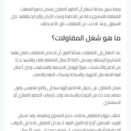
ومما سبق يمكننا استنتاج أن التطوير العقاري يشمل جميع العمليات
المتعلقة بالمشروع بداية من التخطيط وشراء الأرض والإدارة والتنفيذ حتى
التسويق. وعند الحديث عن المقاولات فإن الأمر يختلف.
ما هو شغل المقاولات؟
عند الانتقال إلى المقاولات يمكننا القول أن تخصص المقاولات يُعنى بتنفيذ
المشاريع الإنشائية، ويشمل كافة الأعمال المتعلقة بالبناء والتشييد بدءًا
من الحفر والأساسات، مرورًا الهياكل الخرسانية والتشطيبات، وحتى أعمال
البنية التحتية مثل الكهرباء والسباكة وشبكات المياه والصرف.
يعمل المقاول على تحويل التصاميم الهندسية إلى واقع ملموس، وفق
معايير محددة من الجودة والسلامة، وتحت إشراف المطور العقاري أو
الاستشاري.
تختلف مهام المقاولين باختلاف حجم المشروع وطبيعته، وقد تشمل
التوريد، التشغيل، أو إدارة الفرق الفنية. لا يتدخل المقاول عادة في الجوانب
التخطيطية أو التسويقية للمشروع، بل يقتصر دوره على تنفيذ الأعمال