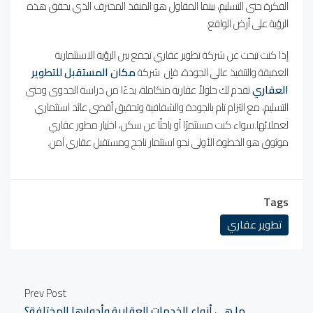
الفكرة حتى التسليم، بينما المقاول هو المنفذ المحترف الذي يحقق هذه
الرؤية على أرض الواقع.
إذا كنت تبحث عن شركة تطوير عقاري تجمع بين الرؤية الاستثمارية
العميقة والتنفيذ عالي الجودة، فإن شركة
مكان المستقبل للتطوير
العقاري
تقدم لك حلولاً عقارية متكاملة، بدءًا من دراسة الجدوى وحتى
التسليم، مع التزام تام بالجودة والشفافية وتحقيق أقصى عائد استثماري
لعملائها.سواء كنت مستثمرًا أو باحثًا عن سكن، اختيار مطور عقاري
موثوق هو الخطوة الأولى نحو استثمار ناجح ومستقبل عقاري آمن.
Tags
تطوير عقاري
Prev Post
ما هي أنواع الخدمات العقارية وأدوارها المختلفة؟