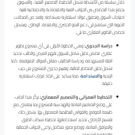
خلال سلسلة من الأنشطة تشمل التخطيط، التصميم، التنفيذ، والتسويق.
يجمع هذا التخصص بين الجوانب الفنية والاقتصادية والاجتماعية لتلبية
احتياجات السوق وتحقيق عوائد استثمارية مستدامة. ويُعد من المجالات
الحيوية التي تساهم في دعم النمو الحضري والاقتصاد الوطني. ويشمل
تخصص التطوير العقاري ما يلي:
دراسة الجدوى:
وهي الخطوة الأولى في أي مشروع تطوير
عقاري. تتضمن تحليل شامل للسوق لفهم العرض والطلب، تحديد
الفئة المستهدفة، ودراسة التكاليف مقابل العوائد المتوقعة. كما
تشمل تحليل المخاطر المالية، وتقييم جدوى المشروع من حيث
الربحية
و
الاستدامة
، مما يساعد على اتخاذ قرارات استثمارية
دقيقة.
التخطيط العمراني والتصميم المعماري:
يركّز هذا الجانب
على وضع التصاميم العامة والهندسية للمشروع بما يتماشى مع
طبيعة الموقع، والقوانين التنظيمية المعمول بها. يشمل ذلك
تقسيم الأراضي، تحديد استخداماتها، تخطيط شبكات الطرق
والمرافق العامة، ووضع تصور متكامل يراعي الجوانب الجمالية
والوظيفية للمشروع.