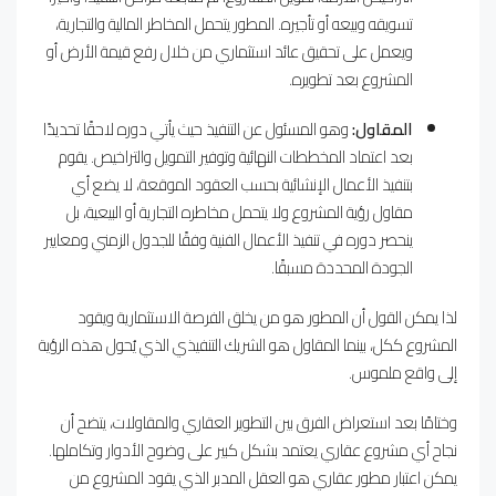
تسويقه وبيعه أو تأجيره. المطور يتحمل المخاطر المالية والتجارية،
ويعمل على تحقيق عائد استثماري من خلال رفع قيمة الأرض أو
المشروع بعد تطويره.
المقاول:
وهو المسئول عن التنفيذ حيث يأتي دوره لاحقًا تحديدًا
بعد اعتماد المخططات النهائية وتوفير التمويل والتراخيص. يقوم
بتنفيذ الأعمال الإنشائية بحسب العقود الموقعة، لا يضع أي
مقاول رؤية المشروع ولا يتحمل مخاطره التجارية أو البيعية، بل
ينحصر دوره في تنفيذ الأعمال الفنية وفقًا للجدول الزمني ومعايير
الجودة المحددة مسبقًا.
لذا يمكن القول أن المطور هو من يخلق الفرصة الاستثمارية ويقود
المشروع ككل، بينما المقاول هو الشريك التنفيذي الذي يُحول هذه الرؤية
إلى واقع ملموس.
وختامًا بعد استعراض الفرق بين التطوير العقاري والمقاولات، يتضح أن
نجاح أي مشروع عقاري يعتمد بشكل كبير على وضوح الأدوار وتكاملها.
يمكن اعتبار مطور عقاري هو العقل المدبر الذي يقود المشروع من