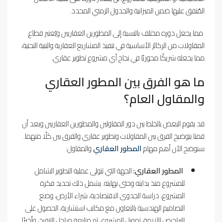
المُتفق عليها ضمن الميزانية والجدول الزمني المحدد.
مما يجعل دوره مختلف بالنسبة إلى المطورين العقاريين ويُعتبر قطاع
المقاولات من الركائز الأساسية في تنفيذ المشاريع العقارية والبنية التحتية،
مما يجعله شريكًا محوريًا في نجاح أي مشروع تطوير عقاري.
ما هو الفرق بين المطور العقاري
والمقاول العام؟
قد يقوم البعض بالخلط بين دور المقاولين والمطورين العقاريين وبعد أن
قمنا بتوضيح الفرق بين المقاولات وتطوير عقاري والفرق بين كلًا منهما.
سنوضح الآن أهم مهام
المطور العقاري
والمقاول:
المطور العقاري:
الجهة التي تتولى عملية التطوير الشامل
للمشروع منذ بدايته وحتى نهايته. يشمل ذلك تحديد فكرة
المشروع، دراسة الجدوى الاقتصادية، شراء الأرض، وضع
التصاميم الهندسية بالتعاون مع مكاتب استشارية، الحصول على
التراخيص اللازمة، تمويل المشروع، ثم متابعة مراحل التنفيذ، وأخيرًا