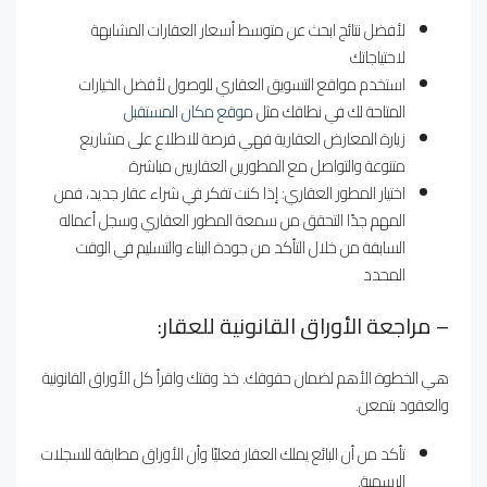
لأفضل نتائج ابحث عن متوسط أسعار العقارات المشابهة
لاحتياجاتك
استخدم مواقع التسويق العقاري للوصول لأفضل الخيارات
المتاحة لك في نطاقك مثل
موقع مكان المستقبل
زيارة المعارض العقارية فهي فرصة للاطلاع على مشاريع
متنوعة والتواصل مع المطورين العقاريين مباشرة
اختيار المطور العقاري: إذا كنت تفكر في شراء عقار جديد، فمن
المهم جدًا التحقق من سمعة المطور العقاري وسجل أعماله
السابقة من خلال التأكد من جودة البناء والتسليم في الوقت
المحدد
– مراجعة الأوراق القانونية للعقار:
هي الخطوة الأهم لضمان حقوقك. خذ وقتك واقرأ كل الأوراق القانونية
والعقود بتمعن.
تأكد من أن البائع يملك العقار فعليًا وأن الأوراق مطابقة للسجلات
الرسمية.