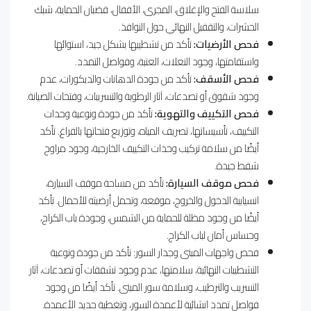
سلاسة الفتح والإغلاق، المجرى، الأقفال، قضبان الحماية، شبك
الحشرات، والتقفيل النهائي حول النوافذ.
فحص الأرضيات:
تأكد من تشطيبها بشكل جيد، استوائها
واستقامتها، وجود النعلات، العتبة، وفواصل التمدد.
فحص الأسقف:
تأكد من جودة الدهانات والديكورات، عدم
وجود شقوق أو تصدعات، آثار الرطوبة والتسريبات، وفتحات الصيانة.
فحص التكييف والتهوية:
تأكد من جودة ونوعية وحدات
التكييف، تأسيساتها، تصريف المياه، وتوزيع فتحاتها بالفراغ. تأكد
أيضًا من سلامة تركيب وحدات التكييف الخارجية، وجود مراوح
شفط جيدة.
فحص موقف السيارة:
تأكد من مساحة موقف السيارة،
انسيابية الدخول والخروج، موقعه، وتحمل أرضيته للأحمال. تأكد
أيضًا من وجود مظلة للحماية من الشمس، وجودة باب الكراج،
وحساس أمان لباب الكراج.
فحص واجهات المبنى وجدار السور: تأكد من جودة ونوعية
التشطيبات النهائية، سلامتها، عدم وجود تشققات أو تصدعات، آثار
التسريب والترطيب، وسلامة سور المبنى. تأكد أيضًا من وجود
فواصل تمدد انشائية لأعمدة السور، وتغطية حديد الأعمدة.