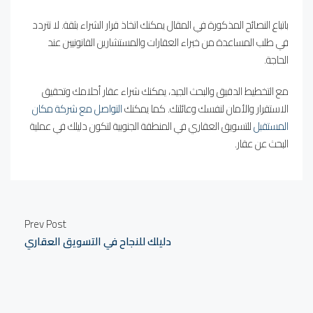
باتباع النصائح المذكورة في المقال يمكنك اتخاذ قرار الشراء بثقة. لا تتردد
في طلب المساعدة من خبراء العقارات والمستشارين القانونيين عند
الحاجة.
مع التخطيط الدقيق والبحث الجيد، يمكنك شراء عقار أحلامك وتحقيق
الاستقرار والأمان لنفسك وعائلتك. كما يمكنك
التواصل مع شركة مكان
المستقبل
للتسويق العقاري في المنطقة الجنوبية لتكون دليلك في عملية
البحث عن عقار.
Prev Post
دليلك للنجاح في التسويق العقاري