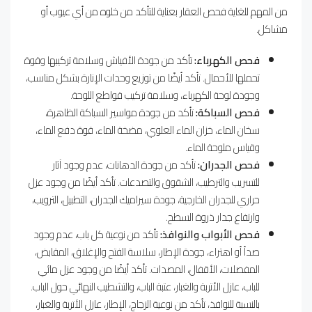
من المهم للغاية فحص العقار بعناية للتأكد من خلوه من أي عيوب أو
مشاكل.
فحص الكهرباء:
تأكد من جودة الأفياش وسلامة تركيبها وقوة
تحملها للأحمال. تأكد أيضًا من توزيع وحدات الإنارة بشكل مناسب،
وجودة لوحة الكهرباء، وسلامة تركيب قواطع اللوحة.
فحص السباكة:
تأكد من جودة مواسير السباكة الظاهرة،
سخان الماء، خزان الماء العلوي، مضخة الماء، قوة دفع الماء،
وقياس ملوحة الماء.
فحص الجدران:
تأكد من جودة الدهانات، عدم وجود آثار
للتسريب والترطيب، الشقوق والتصدعات. تأكد أيضًا من وجود عزل
حراري للجدران الخارجية، جودة سيراميك الجدران، التطبيل، الترويب،
وارتفاع جدار ذروة السطح.
فحص الأبواب والنوافذ:
تأكد من نوعية كل باب، عدم وجود
صدأ أو اهتراء، جودة الإطار، سلاسة الفتح والإغلاق، المقابض،
المفصلات، الأقفال، المصدات. تأكد أيضًا من وجود عزل مائي
للباب، عازل الأتربة والغبار، عتبة الباب، والتشطيب النهائي حول الباب.
بالنسبة للنوافذ، تأكد من نوعية الزجاج، الإطار، عازل الأتربة والغبار،