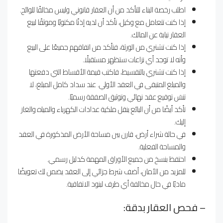
اطلب رخصة البناء للتأكد من أن العقار قانوني وليس مخالفًا للوائح.
إذا كنت تتعامل مع وكيل، تأكد أن لديه إذنًا مكتوبًا وموثقًا لبيع
العقار نيابة عن المالك.
إذا كنت تشتري من الورثة، فتأكد من اتفاقهم جميعًا على البيع
وأنه لا توجد أي نزاعات ستظهر مستقبلًا.
إذا كنت تشتري بالتقسيط، فاكتب قيمة الأقساط التي دفعتها
والمبلغ المتبقى في العقد الأولي. عند سداد كامل المبلغ، لا
تنسَ توقيع عقد نهائي وتوثيق الصفقة رسميًا.
تأكد أيضًا من أن البائع ينقل ملكية عدادات الكهرباء والمياه والغاز
إليك.
في حالة شراء أرض، قارن بين مساحة الأرض المذكورة في العقد
والمساحة الفعلية.
احتفظ بنسخ من جميع الأوراق المهمة كدليل رسمي.
للمزيد من الأمان، أضف شرط جزائي إلى العقد يضمن لك تعويضًا
ماديًا في حال مخالفة أي طرف لبنود الاتفاقية.
– فحص العقار بدقة: