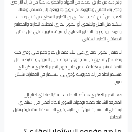
ويتم ذلك عن طريق العديد من المهام والخطوات، بدءًا من شراء الأراضي
وحتى بناء المباني وتطويرها ثم الترويج لها وبيعها إلى مستثمر. وهناك
العديد من أنواع التطوير العقاري بين التطوير السكني من خلال وحدات
سكنية مثل الفلل والشقق. أو التطوير التجاري للمحلات التجارية والمصانع
وغيرها. ويقوم بها المطور العقاري أو شركة تطوير عقاري مثل مكان
المستقبل للتطوير العقاري.
لا يقتصر التطوير العقاري على البناء فقط بل يحتاج دعم مالي وفني حيث
يتطلب كل مشروع دراسة جدوى دقيقة، تحليل للسوق، وتخطيط شامل
لتنفيذ المشاريع بكفاءة. و من خلال فهم التطوير العقاري يمكن لأي
مستثمر اتخاذ قرارات مدروسة تؤدي إلى الاستثمار في العقارات بشكل
مربح.
يعد التطوير العقاري هو أحد المجالات الاستراتيجية التي تحتاج إلى
المعرفة الشاملة بجميع توجهات السوق لاتخاذ أفضل قرار استثماري
ليستطيع المستثمر تحقيق أرباح مالية، وتنويع المحفظة الاستثمارية وتقليل
المخاطر.
ما هو مفهوم الاستثمار العقاري؟