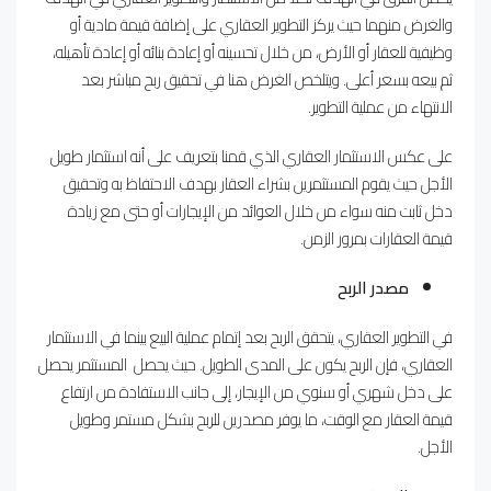
والغرض منهما حيث يركز التطوير العقاري على إضافة قيمة مادية أو
وظيفية للعقار أو الأرض، من خلال تحسينه أو إعادة بنائه أو إعادة تأهيله،
ثم بيعه بسعر أعلى. ويتلخص الغرض هنا في تحقيق ربح مباشر بعد
الانتهاء من عملية التطوير.
على عكس الاستثمار العقاري الذي قمنا بتعريف على أنه استثمار طويل
الأجل حيث يقوم المستثمرين بشراء العقار بهدف الاحتفاظ به وتحقيق
دخل ثابت منه سواء من خلال العوائد من الإيجارات أو حتى مع زيادة
قيمة العقارات بمرور الزمن.
مصدر الربح
في التطوير العقاري، يتحقق الربح بعد إتمام عملية البيع بينما في الاستثمار
العقاري، فإن الربح يكون على المدى الطويل. حيث يحصل المستثمر يحصل
على دخل شهري أو سنوي من الإيجار، إلى جانب الاستفادة من ارتفاع
قيمة العقار مع الوقت، ما يوفر مصدرين للربح بشكل مستمر وطويل
الأجل.