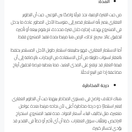
المدة:
من حيث الفترة الزمنية، نجد فرقًا واضحًا بين النوعين. حيث أن التطوير
العقاري يتميز بأنه استثمار قصير إلى متوسط الأجل. المطور عادة ما يدخل
في المشروع بهدف إنجازه خلال فترة محددة، ثم يقوم ببيعه أو تأجيره
لتحقيق عائد سريع. لذلك، الزمن هنا مرتبط بمدة تنفيذ المشروع فقط.
أما الاستثمار العقاري، فهو بطبيعته استثمار طويل الأجل. المستثمر يحتفظ
بالعقار لسنوات طويلة من أجل الاستفادة من الإيجارات، بالإضافة إلى أن
قيمة العقار قد ترتفع على المدى البعيد، مما يعطيه فرصة لتحقيق أرباح
مضاعفة إذا قرر البيع لاحقًا.
درجة المخاطرة
هناك اختلاف واضح في مستوى المخاطر بينهما حيث أن التطوير العقاري
يُعتبر استثمارًا ذو درجة مخاطرة أعلى، لأن نجاحه مرتبط بعدة عوامل
متغيرة، مثل تكاليف البناء، أسعار المواد، مدة تنفيذ المشروع، استخراج
التراخيص، وتقلّبات سوق العقارات. كما أن أي تأخير أو خطأ في التقدير قد
يؤدي لخسائر كبيرة.