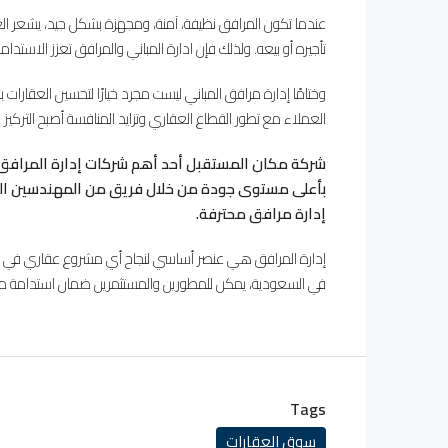
عندما تكون المرافق نظيفة، آمنة، ومجهزة بشكل جيد، يشعر الع
تأجيره أو بيعه. ولذلك فإن ادارة المباني والمرافق تعزز الاستد
وختامًا إدارة مرافق المباني ليست مجرد خيارًا لتحسين العقارات
العملاء مع تطور القطاع العقاري وتزايد المنافسة أصبح التركيز 
شركة مكان المستقبل أحد أهم شركات إدارة المرافق
بأعلى مستوى جودة من خلال فريق من المهندسين ال
إدارة مرافق محترفة.
إدارة المرافق هي عنصر أساسي لنجاح أي مشروع عقاري في الم
في السعودية، يمكن للمطورين والمستثمرين ضمان استدامة مش
Tags
سوق العقارات