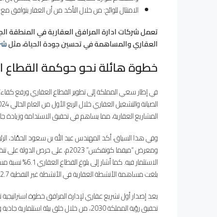
الامتثال للوائح: من خلال التأكد من أن العقار يتوافق مع ج
تعمل شركات ادارة المرافق العقارية في المنطقة الجن
العقاري والمساهمة في تحسين جودة الحياة، مثل
شر
خطوة هائلة نحو حوكمة القطاع الع
في إطار سعي المملكة إلى تطوير القطاع العقاري ورفع كفاءته،
المشاريع العقارية، مما يساهم في تحقيق الاستدامة وزيادة جاذب
وفي هذا السياق، أكد المهندس عبد الله بن سعود الحمَّاد، الرئ
ومعرض “ميفما كونفكس” 2023م، على 
بلغت مساهمة الأنشطة العقارية في الأنشطة غير النفطية 12.7%.
يعد إصدار أول تشريع عقاري لإدارة المرافق خطوة استراتيجية 
تحقيق رؤية المملكة 2030، من خلال خلق بيئة استثمارية جاذبة ورفع كفاءة القطاع العقاري.