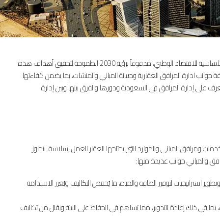
يعتبر قطاع العقارات في المملكة العربية السعودية من الركائز الأساسية للاقتصاد الوطني، مدفوعاً برؤية 2030 الطموحة.لتحقيق أهداف هذه
بكافة جوانب ادارة المرافق العقارية وصيانة المباني والمنشآت، بما يضمن كفاءتها
ف على إدارة المرافق في السعودية ودورها والفرق بينها وبين إدارة
مات ومرافق المباني والموارد التي يحتاجها العقار للعمل بسلاسة. يتجاوز
افق والمباني جوانب عديدة منها:
تطوير استراتيجيات لتوفير الطاقة والمياه، ما يُخفض التكاليف ويُعزز الاستدامة
 بما في ذلك إعادة التدوير، مما يُساهم في الحفاظ على البيئة ويقلل من تكاليف