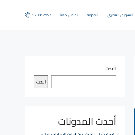
التسويق العقاري
المدونة
تواصل معنا
920012957
البحث
البحث
أحدث المدونات
تعرف علي الفرق بين ادارة الاملاك واداره