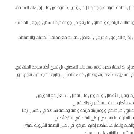
لال أنظمة المراقبة، وأجهزة الإنذار، وتدريب الموظفين على إجراءات السلامة،
بح والصالات الرياضية والحدائق، ما يرفع من جودة حياة السكان أو يجعل المكاتب
إدارة المرافق، قادر على التعامل بكفاءة مع مختلف التحديات والاحتياجات.
رة العقار مجرد توفير مساحات لتسكينها، بل تعنى أيضًا بجودة الحياة فيها
لمشروعات العقارية، وضمان كفاءة المباني، والبنية التحتية. حيث تقوم بدور
، وتقليل الأعطال، والتفاوض على أفضل الأسعار مع الموردين.
ه أكثر جاذبية للمستأجرين والمشترين.
 تلبي احتياجاتهم، وتوفير بيئة مريحة وآمنة وصحية تساهم في تحسين رضا
التجارية، ما يشجعهم على البقاء فيها لفترة أطول.
المياه والنفايات، تساهم إدارة المرافق في تقليل البصمة الكربونية للمبنى،
مستثمرين والزبائن على حد سواء.