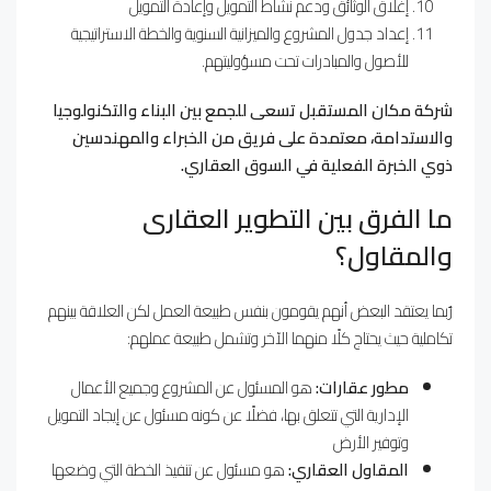
إغلاق الوثائق ودعم نشاط التمويل وإعادة التمويل
إعداد جدول المشروع والميزانية السنوية والخطة الاستراتيجية
للأصول والمبادرات تحت مسؤوليتهم.
شركة مكان المستقبل تسعى للجمع بين البناء والتكنولوجيا
والاستدامة، معتمدة على فريق من الخبراء والمهندسين
ذوي الخبرة الفعلية في السوق العقاري.
ما الفرق بين التطوير العقارى
والمقاول؟
رٌبما يعتقد البعض أنهم يقومون بنفس طبيعة العمل لكن العلاقة بينهم
تكاملية حيث يحتاج كلًا منهما الآخر وتشمل طبيعة عملهم:
مطور عقارات:
هو المسئول عن المشروع وجميع الأعمال
الإدارية التي تتعلق بها، فضلًا عن كونه مسئول عن إيجاد التمويل
وتوفير الأرض
المقاول العقاري:
هو مسئول عن تنفيذ الخطة التي وضعها