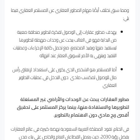
ومما سبق تختلف أيضًا مهام المطور العقاري عن المستثمر العقاري فيما
يلي:
يهدف مطور عقارات إلى الوصول لفكرة لتطوير منطقة معينة
من البداية فهو في الغالب يبحث عن وحدات مهملة لتطويرها
ليستفيد منها ويفيد المجتمع، مع تحمل كافة الإجراءات وعمليات
التنفيذ وينتهي به الأمر لتسويق العقار عند انتهائه
أما المستثمر هو الشخص الذي يكون على استعداد لإنفاق رأس
مال للوصول لمكسب مادي دون التدخل في عمليات التطوير
العقاري
مطور العقارات يبحث عن الوحدات والأراضي غير المستغلة
لتطويرها والاستفادة منها، بينما يركز المستثمر على تحقيق
أقصى ربح مادي دون الاهتمام بالتطوير.
في الختام، تقود المملكة العربية السعودية نهضة كبيرة في عالم العقارات
بفضل رؤية 2030، حيث يعمل القطاعان العام والخاص على بناء مدن