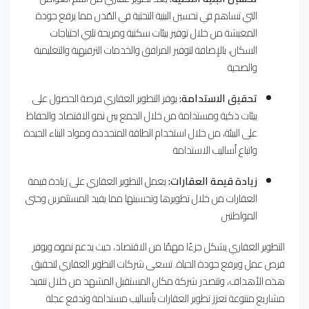
التي تساهم في تحسين البنية التحتية في المُدن مما يرفع جودة
المعيشة من خلال توفير بيئات سكنية ومريحة تلبي احتياجات
السكان، بالإضافة لتوفير المرافق والخدمات الترفيهية والتعليمية
والصحية
تحقيق الاستدامة:
يوفر التطوير العقاري فرصة الحصول على
بيئات ذكية ومستدامة من خلال الجمع بين نمو الاقتصاد والحفاظ
على البيئة، من خلال استخدام الطاقة المتجددة ومواد البناء الجيدة
واتباع أساليب الاستدامة
زيادة قيمة العقارات:
يعمل التطوير العقاري على زيادة قيمة
العقارات من خلال تطويرها وتحسينها مما يفيد المستثمرين وحتى
المواطنين
التطوير العقاري يشكل جزءًا مهمًا من الاقتصاد، حيث يدعم نموه ويوفر
فرص عمل ويرفع جودة الحياة. تسعى شركات التطوير العقاري لتحقيق
هذه الأهداف، وتتصدر شركة مكان المستقبل المشهد من خلال تنفيذ
مشاريع متنوعة تعزز تطوير العقارات بأساليب مستدامة وتدفع عجلة