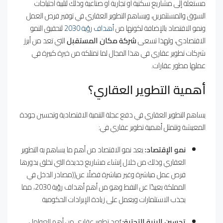
مستغلة إلى مشاريع سكنية أو تجارية أو صناعية وذلك لتلبية احتياجات
السوق والمستثمرين، ويساهم التطوير العقاري في توفير فرص العمل
ونمو الاقتصاد بالإضافة لكونها من
أهداف رؤية 2030
لتحقيق النمو
الاقتصادي، ولهذا تسعى
شركة مكان المستقبل
التي تعد من أبرز
شركات تطوير عقاري في هذا المجال لما تمتلكه من خبرة كبيرة في
عملها مطور عقارات.
أهمية التطوير العقاري؟
يساهم التطوير العقاري في دفع عجلة التنمية الاقتصادية وتحسين جودة
المعيشة وتتمثل أهمية تطوير عقاري في:
نمو الإقتصاد:
يعد نمو الاقتصاد من أهم ما يساهم به التطوير
العقاري وذلك من خلال إنشاء مشاريع جديدة التي تخلق بدورها
فرص عمل مباشرة وغير مباشرة فضلًا عن((مصادر الدخل في
المملكة بعيدًا عن النفط وهو من أهم أهداف رؤية 2030، مما
يجذب الاستثمارات ويعمل على زيادة الإيرادات الحكومية
تحسين البنية التحتية:
يٌعد تطوير عقاري من أهم العوامل