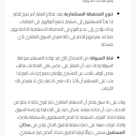
والإصلاحات الدورية
تنوع المحفظة الاستثمارية:
يعد قطاع العقار أمر مربح للكثير
لذا يلجأ المستثمرون إلى استثمار جميع أموالهم في العقارات
وذلك يؤدي إلى عدم التنوع في المحفظة الاستثمارية الخاصة بهم
مما قد يعرضهم للخطر في حالة تعرض السوق العقاري لأي
مشكلة
قلة السيولة:
من المشاكل التي قد تواجه المستثمر هو قلة
السيولة وذلك حيث أن العقار على عكس باقي القطاعات يتطلب
بعض الوقت للبحث عن المشتري وإتمام جميع إجراءات البيع لذا
يجب على المستثمر أن يأخذ ذلك بعين الاعتبار حتى لا يتعرض تلك
الأزمات
وبناء على ما سبق يتضح أن الاستثمار العقاري خيار قوي لكنه لا يخلو من
التحديات حيث أن نجاحه يعتمد بشكل كبير على التخطيط ودراسة السوق
بعناية لاتخاذ القرارات السليمة، لذا يُنصح المستثمرون بالاستعانة بالخبراء
واتخاذ قرارات مبنية على خبرة سليمة لتحقيق النجاح، ونحن في
مكان
المستقبل
نسعى دومًًا لإنارة الطريق لاتخاذ أفضل قرار استثماري.