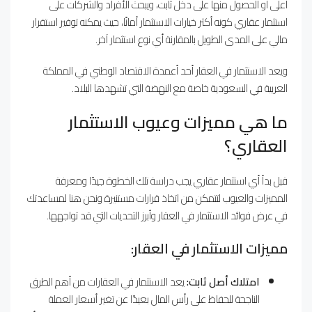
أعلى أو الحصول منها على دخل ثابت، ويبحث الأفراد والشركات على
استثمار عقاري كونه أكثر خيارات الاستثمار أمانًا، حيث يمكنه توفير استقرار
مالي على المدى الطويل بالمقارنة أي نوع استثمار آخر.
ويعد الاستثمار في العقار أحد أعمدة الاقتصاد الوطني في المملكة
العربية في السعودية خاصة مع النهضة التي تشهدها البلاد.
ما هي مميزات وعيوب الاستثمار
العقاري؟
قبل بدأ أي استثمار عقاري يجب دراسة تلك الخطوة جيدًا ومعرفة
المميزات والعيوب لتتمكن من اتخاذ قرارات مستنيرة ونحن هنا لمساعدتك
في عرض فوائد الاستثمار في العقار وأبرز التحديات التي قد تواجهها.
مميزات الاستثمار في العقار:
امتلاك أصل ثابت:
يعد الاستثمار في العقارات من أهم الطرق
الناجحة للحفاظ على رأس المال بعيدًا عن تغير أسعار العملة