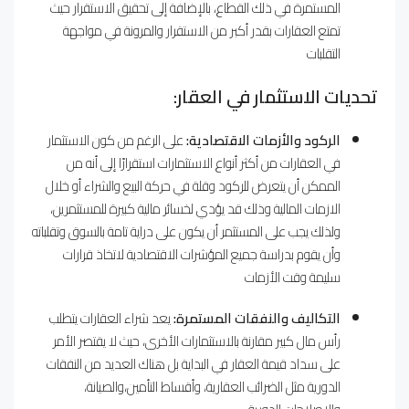
المستمرة في ذلك القطاع، بالإضافة إلى تحقيق الاستقرار حيث
تمتع العقارات بقدر أكبر من الاستقرار والمرونة في مواجهة
التقلبات
تحديات الاستثمار في العقار:
الركود والأزمات الاقتصادية:
على الرغم من كون الاستثمار
في العقارات من أكثر أنواع الاستثمارات استقرارًا إلى أنه من
الممكن أن يتعرض للركود وقلة في حركة البيع والشراء أو خلال
الازمات المالية وذلك قد يؤدي لخسائر مالية كبيرة للمستثمرين،
ولذلك يجب على المستثمر أن يكون على دراية تامة بالسوق وتقلباته
وأن يقوم بدراسة جميع المؤشرات الاقتصادية لاتخاذ قرارات
سليمة وقت الأزمات
التكاليف والنفقات المستمرة:
يعد شراء العقارات يتطلب
رأس مال كبير مقارنة بالاستثمارات الأخرى، حيث لا يقتصر الأمر
على سداد قيمة العقار في البداية بل هناك العديد من النفقات
الدورية مثل الضرائب العقارية، وأقساط التأمين،والصيانة،