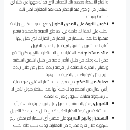
وارتفاع الأسعار وجميع تلك التحديات التي قد تواجهها عن اختيار أي
استثمار آخر، أو حتى عند الإدخار، حيث تعد العقارات أصل ثابت
محتفظ بقيمته
تكوين الثروة على المدى الطويل:
مع النمو السكاني وزيادة
الطلب على العقارات خاصة في المناطق الحيوية والمطلوبة ترتفع
قيمتها لذا يعد الاستثمار في العقار من الخيارات التي يميل إليها
أغلب المستثمرون لتحقيق الثروة على المدى الطويل
عائد مستدام:
تعد العقارات من الاستثمارات التي يمكنها توفير
دخل ثابت وذلك من خلال التأجير خاصة من خلال الشقق السكنية
والمباني التجارية بالإضافة إلى فرصة زيادة الدخل من خلال زيادة
الإيجار كل فترة بناء على الظروف السوقية
حماية من التضخم:
من مميزات الاستثمار العقاري هو حماية
رأس المال من التضخم وذلك حيث أنها تعد استثمار طويل الأجل لا
يتأثر بسهولة بتقلبات السوق وتغيرات العملة
التمويل:
يمكن للمستثمر الحصول على قروض بقيمة العقار أو
الاستفادة من قيمة العقار المتزايدة من خلال طلب إعادة التمويل
الاستقرار والربح السريع:
على عكس أي استثمار آخر يمكن الربح
بسهولة خلال فترة قصيرة من العقارات وذلك بسبب حالة الطلب