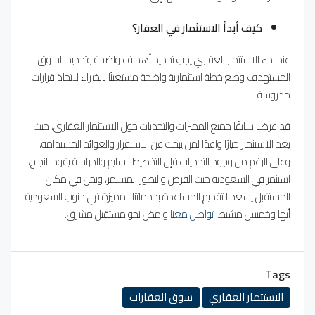
كيف أبدأ الاستثمار في العقار؟
عند بدء الاستثمار العقاري يجب تحديد أهداف واضحة وتحديد السوق
المستهدف وضع خطة استثمارية واضحة مستعينًا بالخبراء لاتخاذ قرارات
مدروسة
قد عرضنا سابقًا جميع المميزات والتحديات حول الاستثمار العقاري، حيث
يعد الاستثمار خيارًا واعدًا لمن يبحث عن الاستقرار والعوائد المستدامة،
وعلى الرغم من وجود التحديات فإن التخطيط السليم والدراسة يقود للنجاح،
استثمر في السعودية حيث الفرص والتطور المستمر، ونحن في مكان
المستقبل يسعدنا تقديم المساعدة بخدماتنا المميزة في جنوب السعودية
أبها وخميس مشيط.
تواصل معنا
وامض نحو مستقبل مشرق.
Tags
الاستثمار العقاري
سوق العقارات